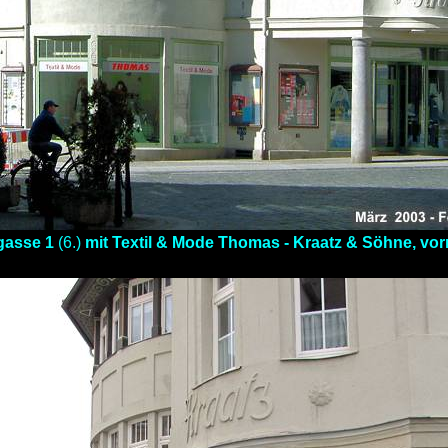
rgasse 1
(6.)
mit Textil & Mode Thomas - Kraatz & Söhne, vor