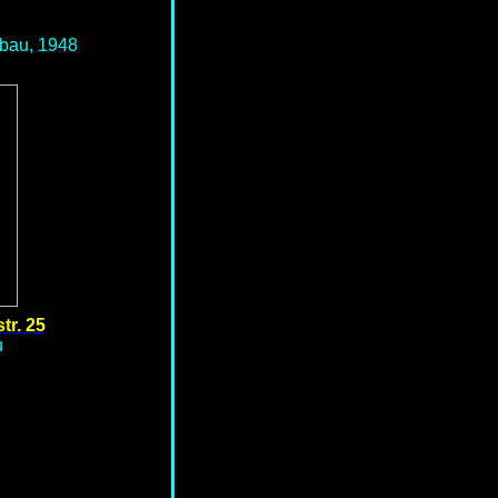
öbau, 1948
r. 25
u