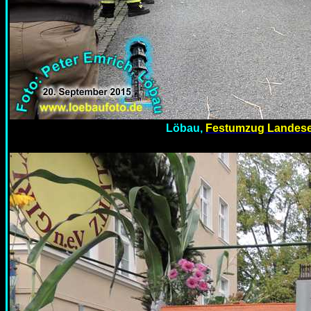
Löbau,
Festumzug Landese