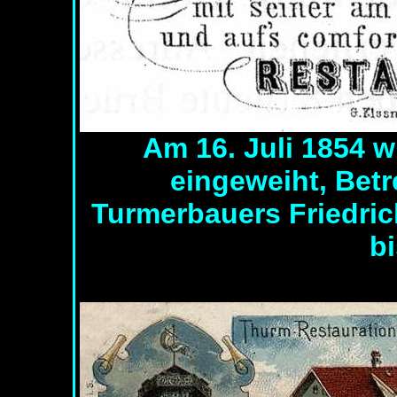
Am 16. Juli 1854 
eingeweiht, Betr
Turmerbauers Friedric
b