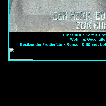
Ernst Julius Seifert, Fro
Wohn- u. Geschäfts
Besitzer der Frottierfabrik
Rönsch & Söhne
, Löb