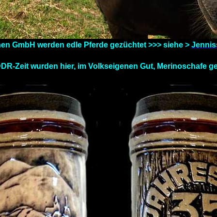
hen GmbH werden edle Pferde gezüchtet >>> siehe >
Jenni
DDR-Zeit wurden hier, im Volkseigenen Gut, Merinoschafe g