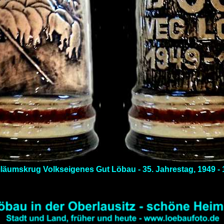
läumskrug Volkseigenes Gut Löbau - 35. Jahrestag, 1949 -