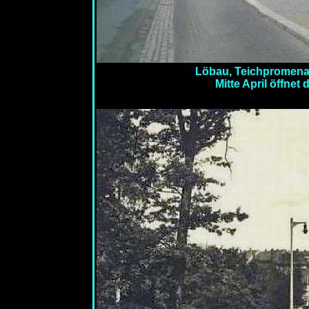
Löbau, Teichpromenad
Mitte April öffnet