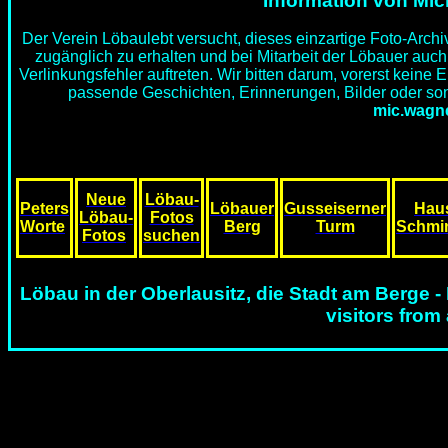
Information von Mic
Der Verein Löbaulebt versucht, dieses einzartige Foto-Archiv
zugänglich zu erhalten und bei Mitarbeit der Löbauer auc
Verlinkungsfehler auftreten. Wir bitten darum, vorerst kein
passende Geschichten, Erinnerungen, Bilder oder so
mic.wagn
Neue
Löbau-
Peters
Löbauer
Gusseiserner
Hau
Löbau-
Fotos
Worte
Berg
Turm
Schmi
Fotos
suchen
Löbau in der Oberlausitz, die Stadt am Berge
visitors from 