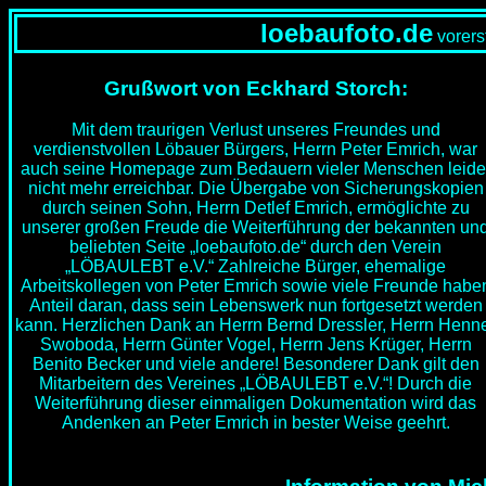
loebaufoto.de
vorers
Grußwort von Eckhard Storch:
Mit dem traurigen Verlust unseres Freundes und
verdienstvollen Löbauer Bürgers, Herrn Peter Emrich, war
auch seine Homepage zum Bedauern vieler Menschen leide
nicht mehr erreichbar. Die Übergabe von Sicherungskopien
durch seinen Sohn, Herrn Detlef Emrich, ermöglichte zu
unserer großen Freude die Weiterführung der bekannten un
beliebten Seite „loebaufoto.de“ durch den Verein
„LÖBAULEBT e.V.“ Zahlreiche Bürger, ehemalige
Arbeitskollegen von Peter Emrich sowie viele Freunde habe
Anteil daran, dass sein Lebenswerk nun fortgesetzt werden
kann. Herzlichen Dank an Herrn Bernd Dressler, Herrn Henn
Swoboda, Herrn Günter Vogel, Herrn Jens Krüger, Herrn
Benito Becker und viele andere! Besonderer Dank gilt den
Mitarbeitern des Vereines „LÖBAULEBT e.V.“! Durch die
Weiterführung dieser einmaligen Dokumentation wird das
Andenken an Peter Emrich in bester Weise geehrt.