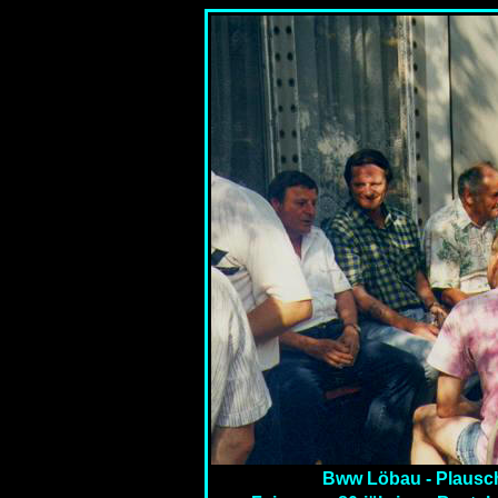
Bww Löbau - Plausch