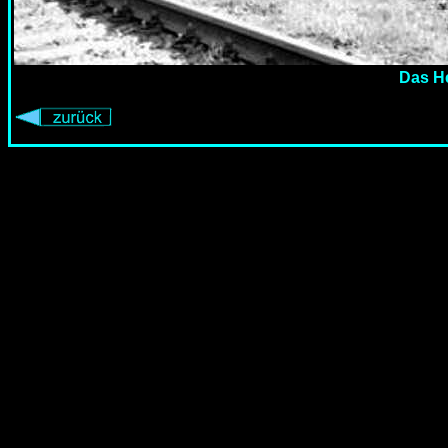
Das He