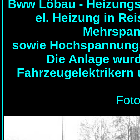
Bww Löbau - Heizungs-
el. Heizung in Re
Mehrspan
sowie Hochspannungsi
Die Anlage wur
Fahrzeugelektrikern
Foto