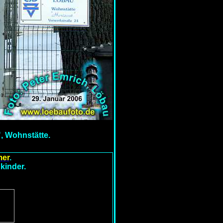
, Wohnstätte.
mer
.
kinder.