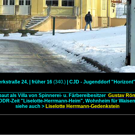
kstraße 24, | früher 16
(340.)
| CJD - Jugenddorf "Horizont"
aut als Villa von Spinnerei- u. Färbereibesitzer
Gustav Rö
 DDR-Zeit "Liselotte-Herrmann-Heim", Wohnheim für Waisen
siehe auch >
Liselotte Herrmann-Gedenkstein