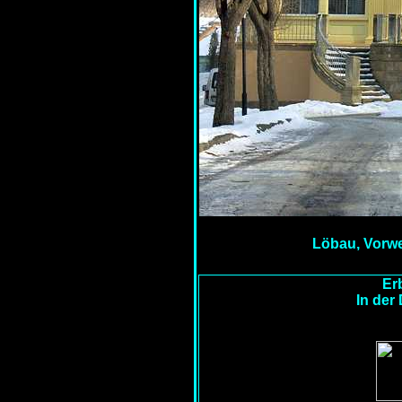
Löbau, Vorwer
Erb
In der