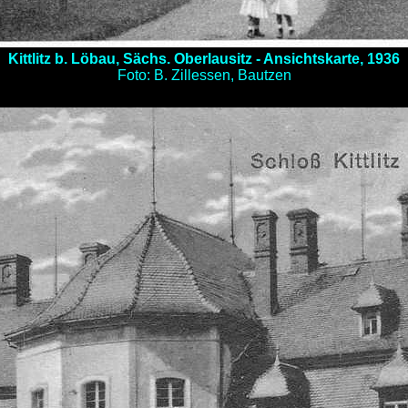
Kittlitz b. Löbau, Sächs. Oberlausitz - Ansichtskarte, 1936
Foto: B. Zillessen, Bautzen