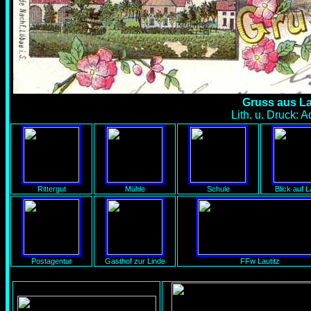
Gruss aus Lau
Lith. u. Druck: 
Rittergut
Mühle
Schule
Blick auf L
Postagentur
Gasthof zur Linde
FFw Lautitz