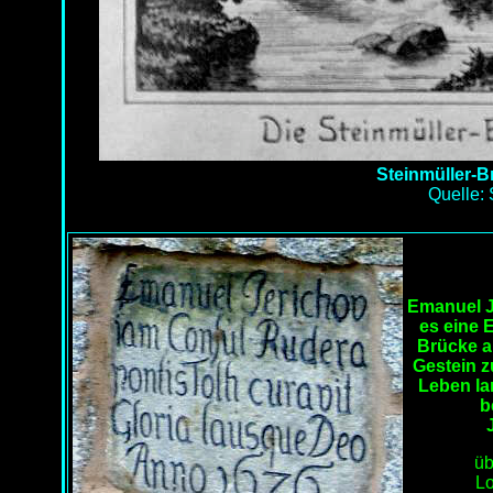
Steinmüller-B
Quelle:
Emanuel J
es eine 
Brücke a
Gestein z
Leben la
b
üb
Lo