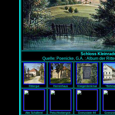
Schloss Kleinradm
Quelle: Poenicke, G.A. : Album der Rit
Rittergut
Herrenhaus
Kriegerdenkmal
"Böhmer
Alte Schäferei
Petschkebergstr.
Grenzstein 44
Grenzst