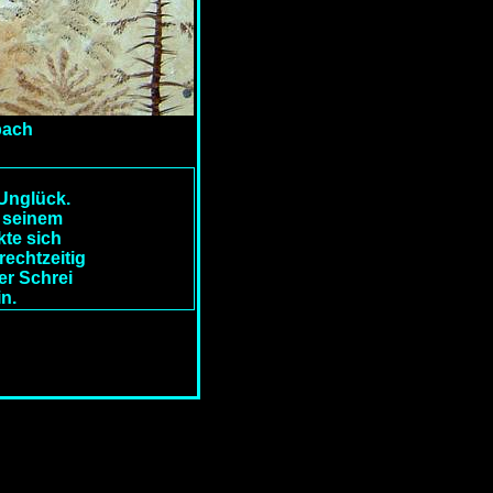
bach
 Unglück.
n seinem
kte sich
rechtzeitig
er Schrei
in.